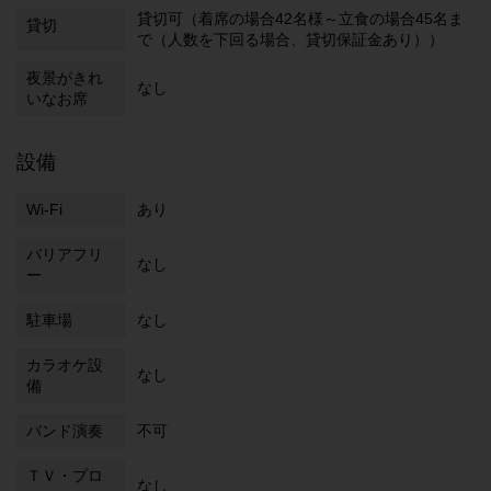
貸切可（着席の場合42名様～立食の場合45名ま
貸切
で（人数を下回る場合、貸切保証金あり））
夜景がきれ
なし
いなお席
設備
Wi-Fi
あり
バリアフリ
なし
ー
駐車場
なし
カラオケ設
なし
備
バンド演奏
不可
ＴＶ・プロ
なし