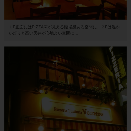
１F正面にはPIZZA窯が見える臨場感ある空間に…２Fは温か
い灯りと高い天井が心地よい空間に…