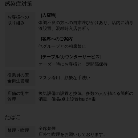
感染症対策
[
入店時
]
お客様への
体調不良の方への自粛呼びかけあり
店内に消毒
取り組み
液設置
混雑時入店お断り
[
客席へのご案内
]
他グループとの相席禁止
[
テーブル/カウンターサービス
]
オーダー時にお客様と一定間隔保持
従業員の安
マスク着用
頻繁な手洗い
全衛生管理
店舗の衛生
換気設備の設置と換気
多数の人が触れる箇所の
管理
消毒
備品/卓上設置物の消毒
たばこ
全席禁煙
禁煙・喫煙
店外で喫煙をお願いしております。