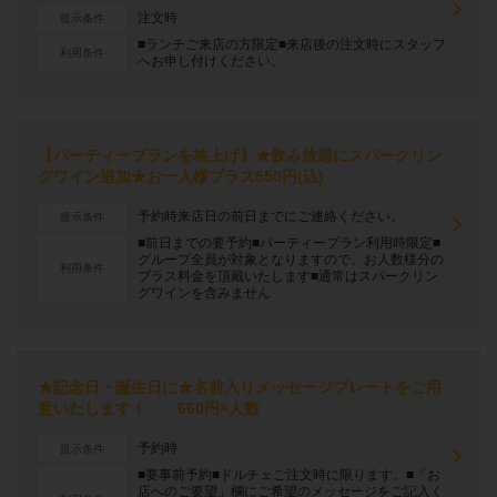
注文時
提示条件
■ランチご来店の方限定■来店後の注文時にスタッフ
利用条件
へお申し付けください。
【パーティープランを格上げ】★飲み放題にスパークリン
グワイン追加★お一人様プラス550円(込)
予約時来店日の前日までにご連絡ください。
提示条件
■前日までの要予約■パーティープラン利用時限定■
グループ全員が対象となりますので、お人数様分の
利用条件
プラス料金を頂戴いたします■通常はスパークリン
グワインを含みません
★記念日・誕生日に★名前入りメッセージプレートをご用
意いたします！ 660円×人数
予約時
提示条件
■要事前予約■ドルチェご注文時に限ります。■「お
店へのご要望」欄にご希望のメッセージをご記入く