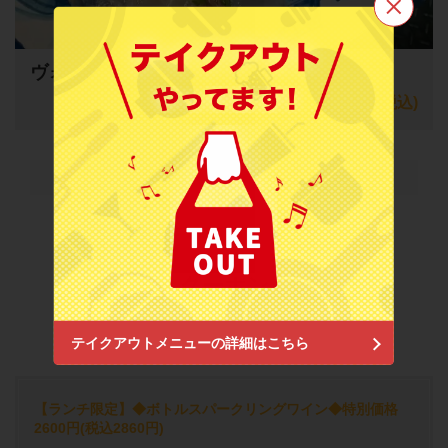
この店舗情報をシェアする
ヴォメロ風前菜盛り合わせ
Vomero (ヴォメロ)東銀座
2,420円
(税込)
東京都中央区銀座３-12-8
https://ginza-vomero.owst.jp/
もっと見る
お店情報をコピー
クーポン
閉じる
テイクアウトメニューの詳細はこちら
【ランチ限定】◆ボトルスパークリングワイン◆特別価格
2600円(税込2860円)